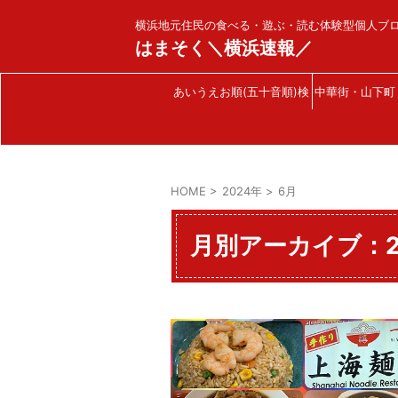
横浜地元住民の食べる・遊ぶ・読む体験型個人ブ
はまそく＼横浜速報／
あいうえお順(五十音順)検
中華街・山下町
索
HOME
>
2024年
>
6月
月別アーカイブ：2