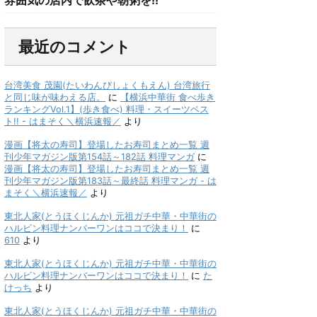
最近のコメント
台湾美食 茂園(たいわんびしょくもえん) 台湾旅行
と同じ味が味わえる店。
に
【横浜中華街 食べ歩き
ランキングVol.1】(歩き食べ) 料理・スイーツベス
ト!! - はまそく＼横浜速報／
より
漫画【将太の寿司】登場したお寿司まとめ一覧 週
刊少年マガジン版第154話～182話 料理マンガ
に
漫画【将太の寿司】登場したお寿司まとめ一覧 週
刊少年マガジン版第183話～最終話 料理マンガ - は
まそく＼横浜速報／
より
東北人家(とうほくじんか) 元祖ガチ中華・中華街の
ハルビン料理ナンバーワンはココで決まり！
に
610
より
東北人家(とうほくじんか) 元祖ガチ中華・中華街の
ハルビン料理ナンバーワンはココで決まり！
に
た
けっち
より
東北人家(とうほくじんか) 元祖ガチ中華・中華街の