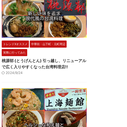
トレンドXオススメ
中華街・山下町・元町周辺
実際に行ってみた
桃源邨 (とうげんとん) 引っ越し、リニューアル
で広く入りやすくなった台湾料理店!!
2024/9/24