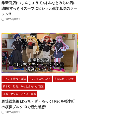
維新商店(いしんしょうてん) みなとみらい店に
訪問 すっきりスープにビシッと生姜風味のラー
メン!!
2024/6/13
イベント情報・日記
トレンドXオススメ
実際に行ってみた
桜木町、野毛、みなとみらい、西区
漫画・マンガ・アニメ・映画
劇場総集編 ぼっち・ざ・ろっく! Re: を桜木町
の横浜ブルク13で観た感想!
2024/6/12