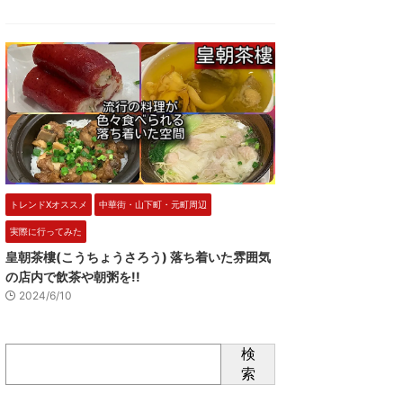
トレンドXオススメ
中華街・山下町・元町周辺
実際に行ってみた
皇朝茶樓(こうちょうさろう) 落ち着いた雰囲気
の店内で飲茶や朝粥を!!
2024/6/10
検
索