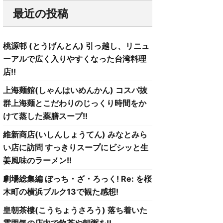
最近の投稿
桃源邨 (とうげんとん) 引っ越し、リニュ
ーアルで広く入りやすくなった台湾料理
店!!
上海麺館(しゃんはいめんかん) コスパ抜
群上海麺とこだわりのじっくり時間をか
けて蒸した薬膳スープ!!
維新商店(いしんしょうてん) みなとみら
い店に訪問 すっきりスープにビシッと生
姜風味のラーメン!!
劇場総集編 ぼっち・ざ・ろっく! Re: を桜
木町の横浜ブルク13で観た感想!
皇朝茶樓(こうちょうさろう) 落ち着いた
雰囲気の店内で飲茶や朝粥を!!