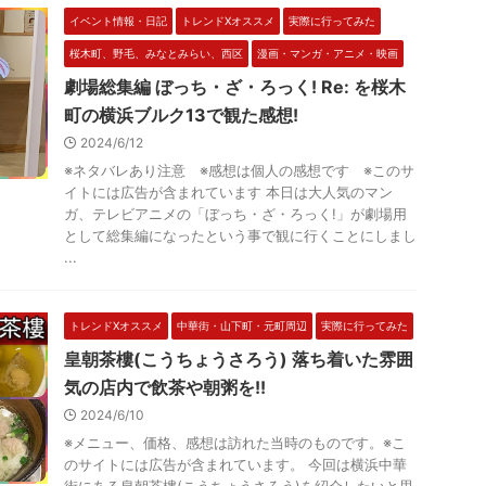
イベント情報・日記
トレンドXオススメ
実際に行ってみた
桜木町、野毛、みなとみらい、西区
漫画・マンガ・アニメ・映画
劇場総集編 ぼっち・ざ・ろっく! Re: を桜木
町の横浜ブルク13で観た感想!
2024/6/12
※ネタバレあり注意 ※感想は個人の感想です ※このサ
イトには広告が含まれています 本日は大人気のマン
ガ、テレビアニメの「ぼっち・ざ・ろっく!」が劇場用
として総集編になったという事で観に行くことにしまし
...
トレンドXオススメ
中華街・山下町・元町周辺
実際に行ってみた
皇朝茶樓(こうちょうさろう) 落ち着いた雰囲
気の店内で飲茶や朝粥を!!
2024/6/10
※メニュー、価格、感想は訪れた当時のものです。※こ
のサイトには広告が含まれています。 今回は横浜中華