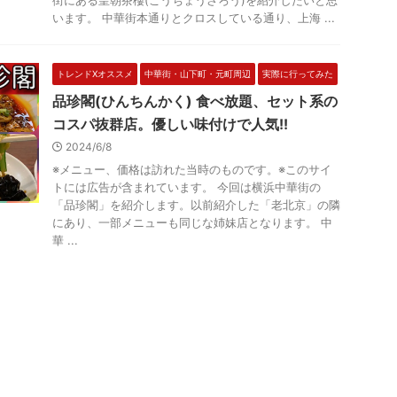
街にある皇朝茶樓(こうちょうさろう)を紹介したいと思
います。 中華街本通りとクロスしている通り、上海 ...
トレンドXオススメ
中華街・山下町・元町周辺
実際に行ってみた
品珍閣(ひんちんかく) 食べ放題、セット系の
コスパ抜群店。優しい味付けで人気!!
2024/6/8
※メニュー、価格は訪れた当時のものです。※このサイ
トには広告が含まれています。 今回は横浜中華街の
「品珍閣」を紹介します。以前紹介した「老北京」の隣
にあり、一部メニューも同じな姉妹店となります。 中
華 ...