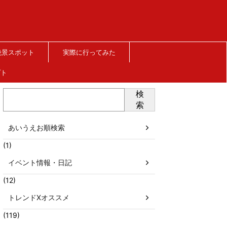
絶景スポット
実際に行ってみた
プト
検
索
あいうえお順検索
(1)
イベント情報・日記
(12)
トレンドXオススメ
(119)