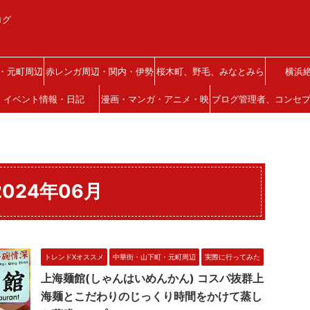
ログ
・元町周辺
赤レンガ周辺・関内・伊勢
桜木町、野毛、みなとみら
横浜
イベント情報・日記
佐木町
漫画・マンガ・アニメ・映
い、西区
ブログ管理者、コンセ
画
について
024年06月
トレンドXオススメ
中華街・山下町・元町周辺
実際に行ってみた
上海麺館(しゃんはいめんかん) コスパ抜群上
海麺とこだわりのじっくり時間をかけて蒸し