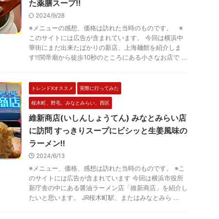
た薬膳スープ!!
2024/9/28
※メニューの感想、価格は訪れた当時のものです。 ※
このサイトには広告が含まれています。 今回は横浜中
華街にまだ出来たばかりの新店、上海麺館を紹介しま
す!!関帝廟から徒歩10秒のところにある小さなお店で ...
トレンドXオススメ
実際に行ってみた
桜木町、野毛、みなとみらい、西区
維新商店(いしんしょうてん) みなとみらい店
に訪問 すっきりスープにビシッと生姜風味の
ラーメン!!
2024/6/13
※メニュー、価格、感想は訪れた当時のものです。 ※こ
のサイトには広告が含まれています 今回は横浜市役所
新庁舎の中にある醤油ラーメン店「維新商店」を紹介し
たいと思います。 JR桜木町駅、またはみなとみら ...