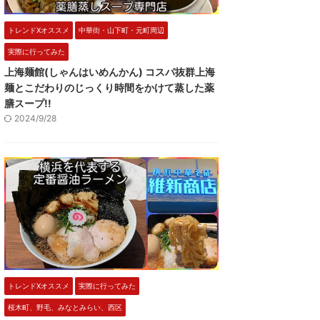
トレンドXオススメ
中華街・山下町・元町周辺
実際に行ってみた
上海麺館(しゃんはいめんかん) コスパ抜群上海
麺とこだわりのじっくり時間をかけて蒸した薬
膳スープ!!
2024/9/28
トレンドXオススメ
実際に行ってみた
桜木町、野毛、みなとみらい、西区