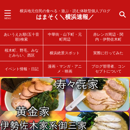
横浜地元住民の食べる・遊ぶ・読む体験型個人ブログ
はまそく＼横浜速報／
あいうえお順(五十音
中華街・山下町・元
赤レンガ周辺・関
順)検索
町周辺
内・伊勢佐木町
桜木町、野毛、みな
横浜絶景スポット
実際に行ってみた
とみらい、西区
漫画・マンガ・アニ
ブログ管理者、コン
イベント情報・日記
メ・映画
セプトについて