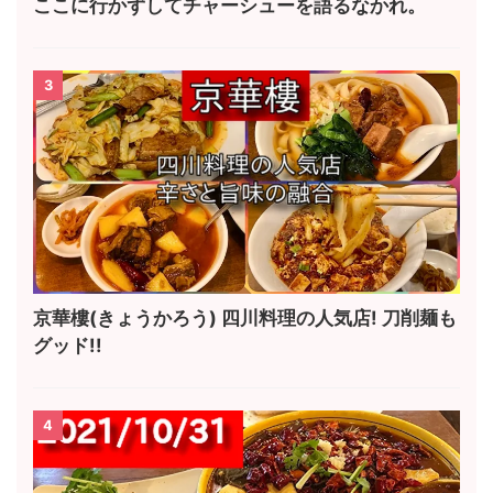
ここに行かずしてチャーシューを語るなかれ。
3
京華樓(きょうかろう) 四川料理の人気店! 刀削麺も
グッド!!
4