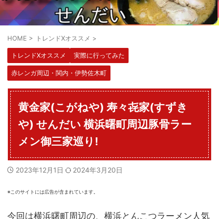
HOME
>
トレンドXオススメ
>
トレンドXオススメ
実際に行ってみた
赤レンガ周辺・関内・伊勢佐木町
黄金家(こがねや) 寿々㐂家(すずき
や) せんだい 横浜曙町周辺豚骨ラー
メン御三家巡り!
2023年12月1日
2024年3月20日
※このサイトには広告が含まれています。
今回は横浜曙町周辺の、横浜とんこつラーメン人気