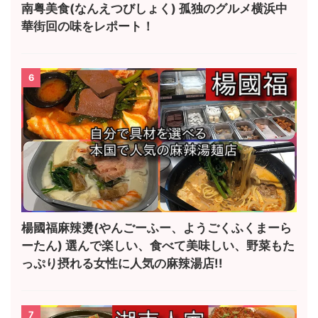
南粤美食(なんえつびしょく) 孤独のグルメ横浜中
華街回の味をレポート！
6
楊國福麻辣燙(やんごーふー、ようごくふくまーら
ーたん) 選んで楽しい、食べて美味しい、野菜もた
っぷり摂れる女性に人気の麻辣湯店!!
7