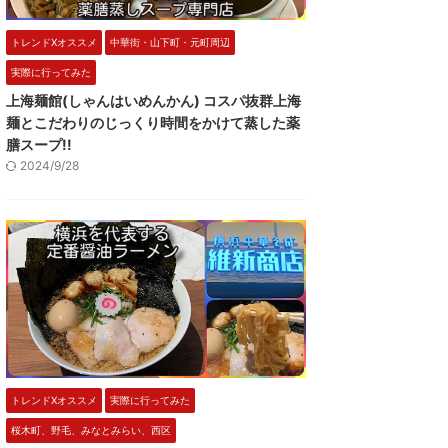
トレンドXオススメ
中華街・山下町・元町周辺
実際に行ってみた
上海麺館(しゃんはいめんかん) コスパ抜群上海
麺とこだわりのじっくり時間をかけて蒸した薬
膳スープ!!
2024/9/28
トレンドXオススメ
実際に行ってみた
桜木町、野毛、みなとみらい、西区