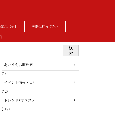
絶景スポット
実際に行ってみた
プト
検
索
あいうえお順検索
(1)
イベント情報・日記
(12)
トレンドXオススメ
(119)