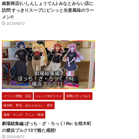
維新商店(いしんしょうてん) みなとみらい店に
訪問 すっきりスープにビシッと生姜風味のラー
メン!!
2024/6/13
イベント情報・日記
トレンドXオススメ
実際に行ってみた
桜木町、野毛、みなとみらい、西区
漫画・マンガ・アニメ・映画
劇場総集編 ぼっち・ざ・ろっく! Re: を桜木町
の横浜ブルク13で観た感想!
2024/6/12