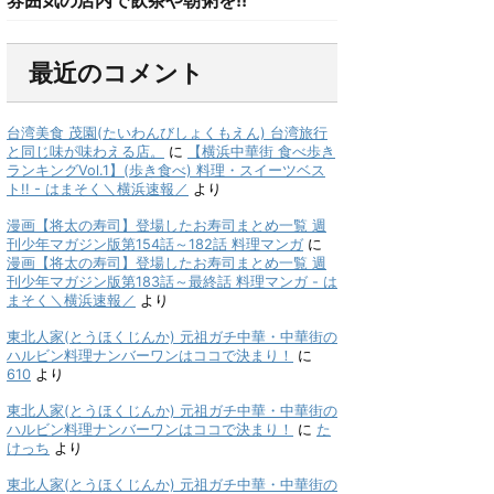
最近のコメント
台湾美食 茂園(たいわんびしょくもえん) 台湾旅行
と同じ味が味わえる店。
に
【横浜中華街 食べ歩き
ランキングVol.1】(歩き食べ) 料理・スイーツベス
ト!! - はまそく＼横浜速報／
より
漫画【将太の寿司】登場したお寿司まとめ一覧 週
刊少年マガジン版第154話～182話 料理マンガ
に
漫画【将太の寿司】登場したお寿司まとめ一覧 週
刊少年マガジン版第183話～最終話 料理マンガ - は
まそく＼横浜速報／
より
東北人家(とうほくじんか) 元祖ガチ中華・中華街の
ハルビン料理ナンバーワンはココで決まり！
に
610
より
東北人家(とうほくじんか) 元祖ガチ中華・中華街の
ハルビン料理ナンバーワンはココで決まり！
に
た
けっち
より
東北人家(とうほくじんか) 元祖ガチ中華・中華街の