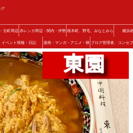
ログ
・元町周辺
赤レンガ周辺・関内・伊勢
桜木町、野毛、みなとみら
横浜
イベント情報・日記
佐木町
漫画・マンガ・アニメ・映
い、西区
ブログ管理者、コンセ
画
について