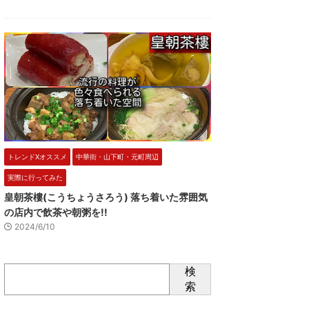
トレンドXオススメ
中華街・山下町・元町周辺
実際に行ってみた
皇朝茶樓(こうちょうさろう) 落ち着いた雰囲気
の店内で飲茶や朝粥を!!
2024/6/10
検
索