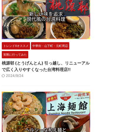
トレンドXオススメ
中華街・山下町・元町周辺
実際に行ってみた
桃源邨 (とうげんとん) 引っ越し、リニューアル
で広く入りやすくなった台湾料理店!!
2024/9/24