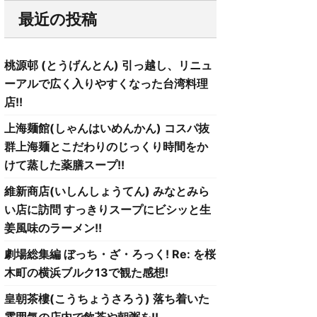
最近の投稿
桃源邨 (とうげんとん) 引っ越し、リニュ
ーアルで広く入りやすくなった台湾料理
店!!
上海麺館(しゃんはいめんかん) コスパ抜
群上海麺とこだわりのじっくり時間をか
けて蒸した薬膳スープ!!
維新商店(いしんしょうてん) みなとみら
い店に訪問 すっきりスープにビシッと生
姜風味のラーメン!!
劇場総集編 ぼっち・ざ・ろっく! Re: を桜
木町の横浜ブルク13で観た感想!
皇朝茶樓(こうちょうさろう) 落ち着いた
雰囲気の店内で飲茶や朝粥を!!