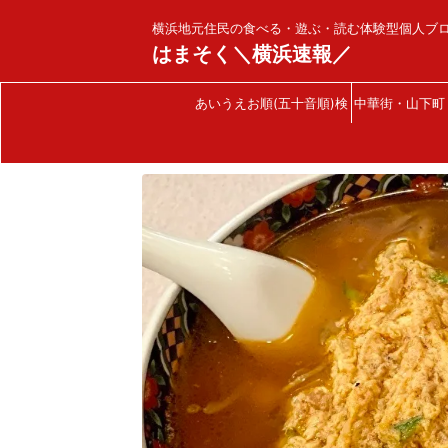
横浜地元住民の食べる・遊ぶ・読む体験型個人ブ
はまそく＼横浜速報／
あいうえお順(五十音順)検
中華街・山下町
索