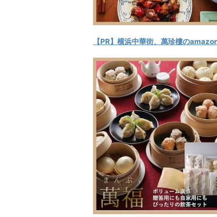
【PR】横浜中華街、萬珍樓のamazo