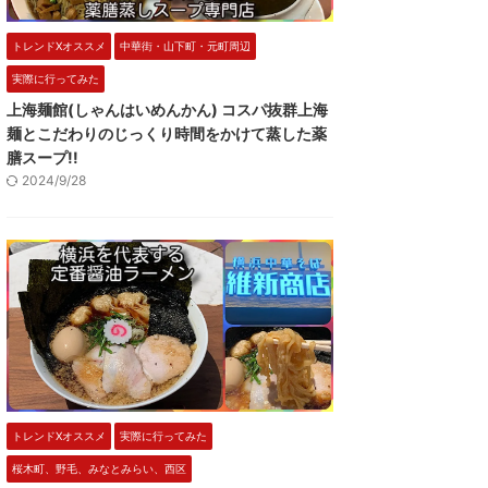
トレンドXオススメ
中華街・山下町・元町周辺
実際に行ってみた
上海麺館(しゃんはいめんかん) コスパ抜群上海
麺とこだわりのじっくり時間をかけて蒸した薬
膳スープ!!
2024/9/28
トレンドXオススメ
実際に行ってみた
桜木町、野毛、みなとみらい、西区