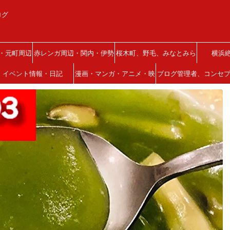
ログ
・元町周辺
赤レンガ周辺・関内・伊勢
桜木町、野毛、みなとみら
横浜
イベント情報・日記
佐木町
漫画・マンガ・アニメ・映
い、西区
ブログ管理者、コンセ
画
について