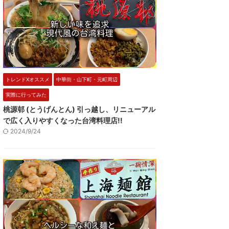
トレンドXオススメ
中華街・山下町・元町周辺
実際に行ってみた
桃源邨 (とうげんとん) 引っ越し、リニューアル
で広く入りやすくなった台湾料理店!!
2024/9/24