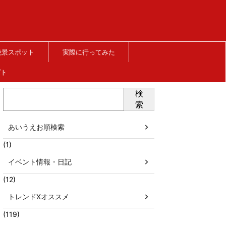
絶景スポット
実際に行ってみた
プト
検
索
あいうえお順検索
(1)
イベント情報・日記
(12)
トレンドXオススメ
(119)