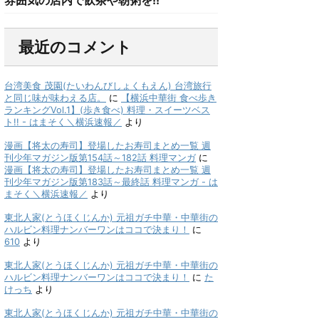
最近のコメント
台湾美食 茂園(たいわんびしょくもえん) 台湾旅行
と同じ味が味わえる店。
に
【横浜中華街 食べ歩き
ランキングVol.1】(歩き食べ) 料理・スイーツベス
ト!! - はまそく＼横浜速報／
より
漫画【将太の寿司】登場したお寿司まとめ一覧 週
刊少年マガジン版第154話～182話 料理マンガ
に
漫画【将太の寿司】登場したお寿司まとめ一覧 週
刊少年マガジン版第183話～最終話 料理マンガ - は
まそく＼横浜速報／
より
東北人家(とうほくじんか) 元祖ガチ中華・中華街の
ハルビン料理ナンバーワンはココで決まり！
に
610
より
東北人家(とうほくじんか) 元祖ガチ中華・中華街の
ハルビン料理ナンバーワンはココで決まり！
に
た
けっち
より
東北人家(とうほくじんか) 元祖ガチ中華・中華街の