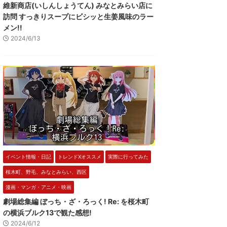
維新商店(いしんしょうてん) みなとみらい店に
訪問 すっきりスープにビシッと生姜風味のラー
メン!!
2024/6/13
イベント情報・日記
トレンドXオススメ
実際に行ってみた
桜木町、野毛、みなとみらい、西区
漫画・マンガ・アニメ・映画
劇場総集編 ぼっち・ざ・ろっく! Re: を桜木町
の横浜ブルク13で観た感想!
2024/6/12