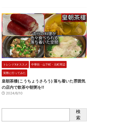
トレンドXオススメ
中華街・山下町・元町周辺
実際に行ってみた
皇朝茶樓(こうちょうさろう) 落ち着いた雰囲気
の店内で飲茶や朝粥を!!
2024/6/10
検
索