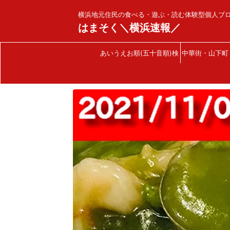
横浜地元住民の食べる・遊ぶ・読む体験型個人ブ
はまそく＼横浜速報／
あいうえお順(五十音順)検
中華街・山下町
索