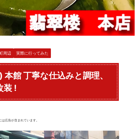
町周辺
実際に行ってみた
) 本館 丁寧な仕込みと調理、
装 !
には広告が含まれています。