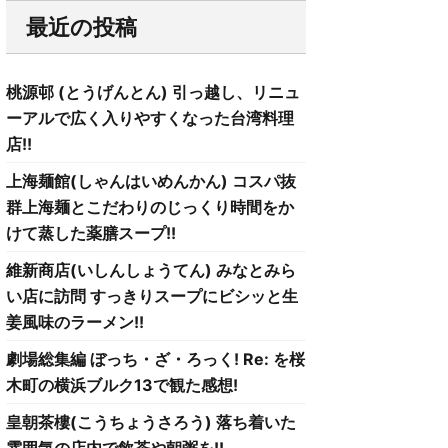
最近の投稿
桃源邨 (とうげんとん) 引っ越し、リニュ
ーアルで広く入りやすくなった台湾料理
店!!
上海麺館(しゃんはいめんかん) コスパ抜
群上海麺とこだわりのじっくり時間をか
けて蒸した薬膳スープ!!
維新商店(いしんしょうてん) みなとみら
い店に訪問 すっきりスープにビシッと生
姜風味のラーメン!!
劇場総集編 ぼっち・ざ・ろっく! Re: を桜
木町の横浜ブルク13で観た感想!
皇朝茶樓(こうちょうさろう) 落ち着いた
雰囲気の店内で飲茶や朝粥を!!