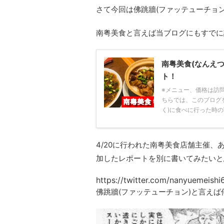
さて今回は佛跳牆(ファッテューチョン)
南粤美食と言えば当ブログにもすでに
南粤美食(なんえ
ト！
※メニュー、価格は訪
ちらでは、このブログ
く)に食べに行った時の写真
4/20に行われた南粤美食店舗主催、
加したレポートを別に書いてみたいと思
https://twitter.com/nanyuemeis
佛跳牆(ファッテューチョン)と言え