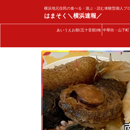
横浜地元住民の食べる・遊ぶ・読む体験型個人ブ
はまそく＼横浜速報／
あいうえお順(五十音順)検
中華街・山下町
索