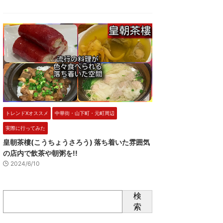
トレンドXオススメ
中華街・山下町・元町周辺
実際に行ってみた
皇朝茶樓(こうちょうさろう) 落ち着いた雰囲気
の店内で飲茶や朝粥を!!
2024/6/10
検
索