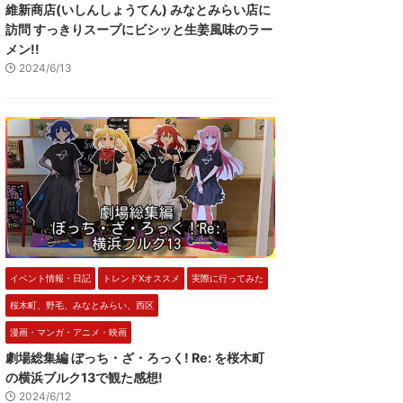
維新商店(いしんしょうてん) みなとみらい店に
訪問 すっきりスープにビシッと生姜風味のラー
メン!!
2024/6/13
イベント情報・日記
トレンドXオススメ
実際に行ってみた
桜木町、野毛、みなとみらい、西区
漫画・マンガ・アニメ・映画
劇場総集編 ぼっち・ざ・ろっく! Re: を桜木町
の横浜ブルク13で観た感想!
2024/6/12