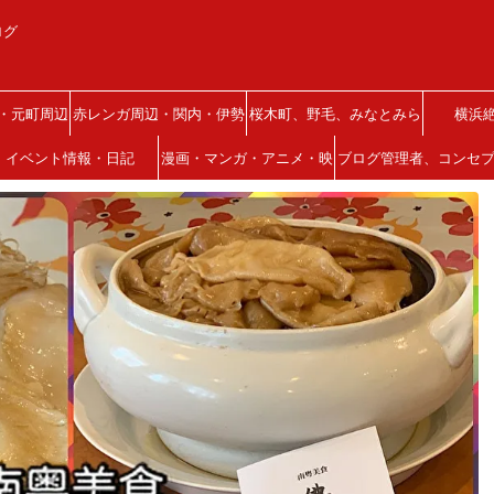
ログ
・元町周辺
赤レンガ周辺・関内・伊勢
桜木町、野毛、みなとみら
横浜
イベント情報・日記
佐木町
漫画・マンガ・アニメ・映
い、西区
ブログ管理者、コンセ
画
について