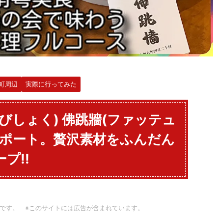
町周辺
実際に行ってみた
びしょく) 佛跳牆(ファッテュ
リポート。贅沢素材をふんだん
プ!!
です。 ※このサイトには広告が含まれています。