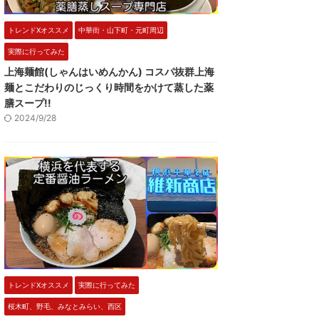
トレンドXオススメ
中華街・山下町・元町周辺
実際に行ってみた
上海麺館(しゃんはいめんかん) コスパ抜群上海
麺とこだわりのじっくり時間をかけて蒸した薬
膳スープ!!
2024/9/28
トレンドXオススメ
実際に行ってみた
桜木町、野毛、みなとみらい、西区