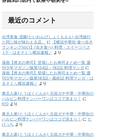
最近のコメント
台湾美食 茂園(たいわんびしょくもえん) 台湾旅行
と同じ味が味わえる店。
に
【横浜中華街 食べ歩き
ランキングVol.1】(歩き食べ) 料理・スイーツベス
ト!! - はまそく＼横浜速報／
より
漫画【将太の寿司】登場したお寿司まとめ一覧 週
刊少年マガジン版第154話～182話 料理マンガ
に
漫画【将太の寿司】登場したお寿司まとめ一覧 週
刊少年マガジン版第183話～最終話 料理マンガ - は
まそく＼横浜速報／
より
東北人家(とうほくじんか) 元祖ガチ中華・中華街の
ハルビン料理ナンバーワンはココで決まり！
に
610
より
東北人家(とうほくじんか) 元祖ガチ中華・中華街の
ハルビン料理ナンバーワンはココで決まり！
に
た
けっち
より
東北人家(とうほくじんか) 元祖ガチ中華・中華街の