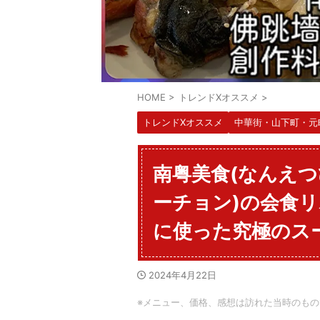
HOME
>
トレンドXオススメ
>
トレンドXオススメ
中華街・山下町・元
南粤美食(なんえつ
ーチョン)の会食
に使った究極のスー
2024年4月22日
※メニュー、価格、感想は訪れた当時のもの