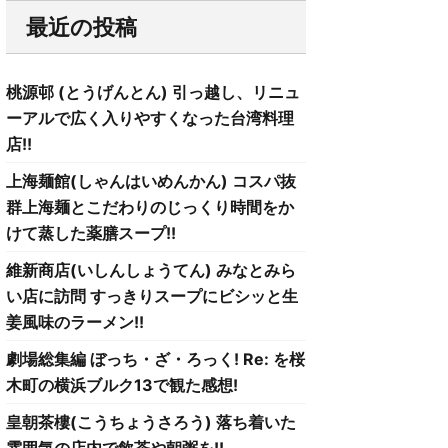
最近の投稿
桃源邨 (とうげんとん) 引っ越し、リニュ
ーアルで広く入りやすくなった台湾料理
店!!
上海麺館(しゃんはいめんかん) コスパ抜
群上海麺とこだわりのじっくり時間をか
けて蒸した薬膳スープ!!
維新商店(いしんしょうてん) みなとみら
い店に訪問 すっきりスープにビシッと生
姜風味のラーメン!!
劇場総集編 ぼっち・ざ・ろっく! Re: を桜
木町の横浜ブルク13で観た感想!
皇朝茶樓(こうちょうさろう) 落ち着いた
雰囲気の店内で飲茶や朝粥を!!