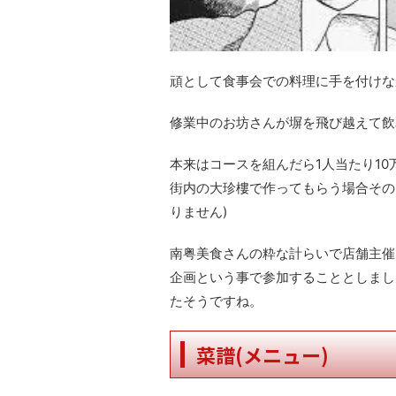
頑として食事会での料理に手を付けな
修業中のお坊さんが塀を飛び越えて飲
本来はコースを組んだら1人当たり1
街内の大珍樓で作ってもらう場合その
りません)
南粤美食さんの粋な計らいで店舗主催
企画という事で参加することとしまし
たそうですね。
菜譜(メニュー)