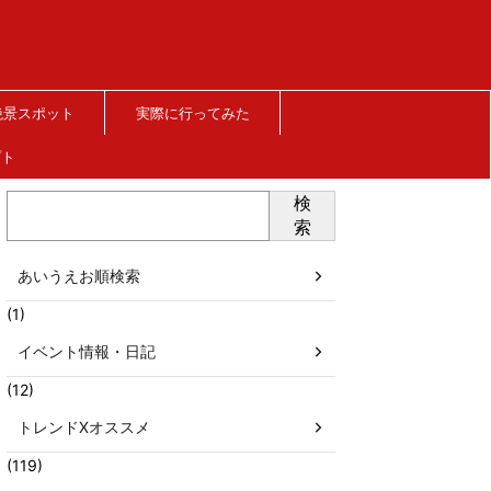
絶景スポット
実際に行ってみた
プト
検
索
あいうえお順検索
(1)
イベント情報・日記
(12)
トレンドXオススメ
(119)