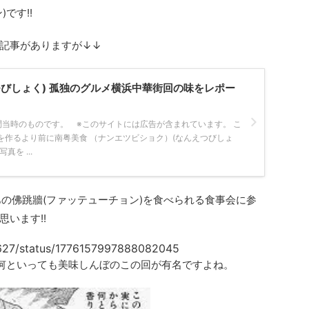
です!!
記事がありますが↓↓
つびしょく) 孤独のグルメ横浜中華街回の味をレポー
問当時のものです。 ※このサイトには広告が含まれています。 こ
を作るより前に南粤美食 （ナンエツビショク）(なんえつびしょ
を ...
あの佛跳牆(ファッテューチョン)を食べられる食事会に参
います!!
hi627/status/1776157997888082045
ば何といっても美味しんぼのこの回が有名ですよね。