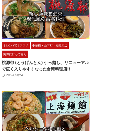
トレンドXオススメ
中華街・山下町・元町周辺
実際に行ってみた
桃源邨 (とうげんとん) 引っ越し、リニューアル
で広く入りやすくなった台湾料理店!!
2024/9/24