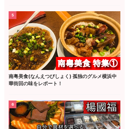
5
南粤美食(なんえつびしょく) 孤独のグルメ横浜中
華街回の味をレポート！
6