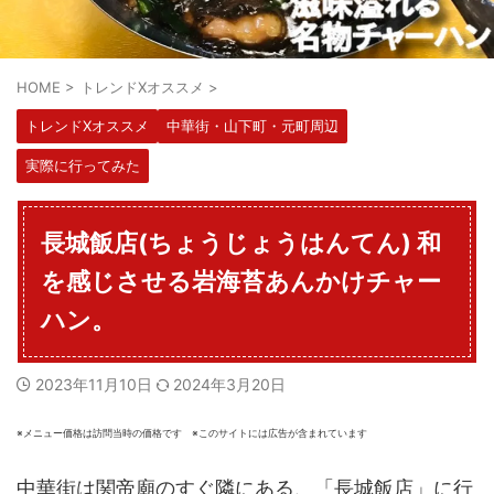
HOME
>
トレンドXオススメ
>
トレンドXオススメ
中華街・山下町・元町周辺
実際に行ってみた
長城飯店(ちょうじょうはんてん) 和
を感じさせる岩海苔あんかけチャー
ハン。
2023年11月10日
2024年3月20日
※メニュー価格は訪問当時の価格です ※このサイトには広告が含まれています
中華街は関帝廟のすぐ隣にある、「長城飯店」に行