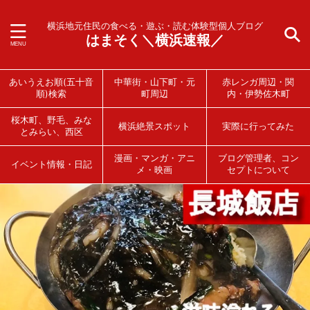
横浜地元住民の食べる・遊ぶ・読む体験型個人ブログ
はまそく＼横浜速報／
あいうえお順(五十音
中華街・山下町・元
赤レンガ周辺・関
順)検索
町周辺
内・伊勢佐木町
桜木町、野毛、みな
横浜絶景スポット
実際に行ってみた
とみらい、西区
漫画・マンガ・アニ
ブログ管理者、コン
イベント情報・日記
メ・映画
セプトについて